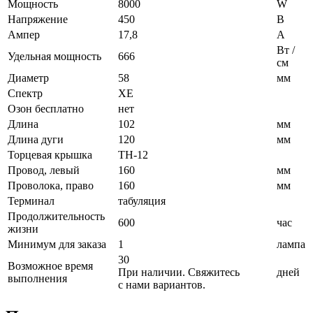
Мощность
8000
W
Напряжение
450
В
Ампер
17,8
A
Вт /
Удельная мощность
666
см
Диаметр
58
мм
Спектр
XE
Озон бесплатно
нет
Длина
102
мм
Длина дуги
120
мм
Торцевая крышка
TH-12
Провод, левый
160
мм
Проволока, право
160
мм
Терминал
табуляция
Продолжительность
600
час
жизни
Минимум для заказа
1
лампа
30
Возможное время
При наличии. Свяжитесь
дней
выполнения
с нами вариантов.