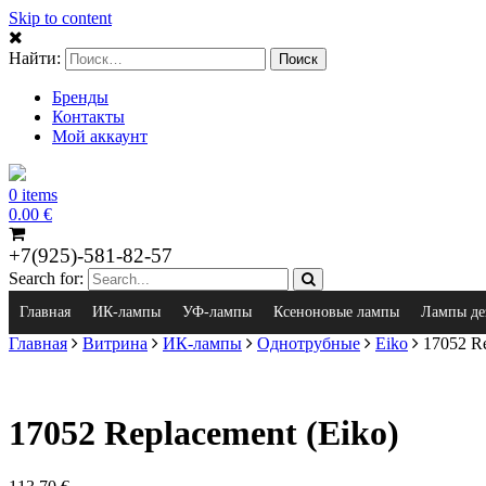
Skip to content
Найти:
Бренды
Контакты
Мой аккаунт
0 items
0.00
€
+7(925)-581-82-57
Search for:
Главная
ИК-лампы
УФ-лампы
Ксеноновые лампы
Лампы де
Главная
Витрина
ИК-лампы
Однотрубные
Eiko
17052 Re
17052 Replacement (Eiko)