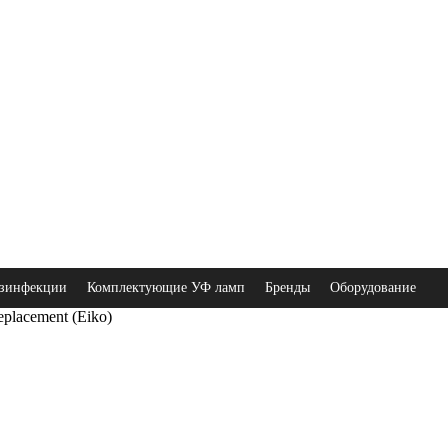
зинфекции
Комплектующие УФ ламп
Бренды
Оборудование
placement (Eiko)