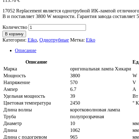
113.70
€
17052 Replacement является однотрубной ИК-лампой отличного
В и поставляет 3800 W мощности. Гарантия завода составляет 5
Количество
В корзину
Категории:
Eiko
,
Однотрубные
Метка:
Eiko
Описание
Описание
Ед
Марка
оригинальная лампа Хикари
Мощность
3800
W
Напряжение
570
V
Ампер
6.7
A
Удельная мощность
39
Вт 
Цветовая температура
2450
° К
Длина волны
коротковолновая лампа
Труба
полупрозрачная
Диаметр
10
мм
Длина
1062
мм
Длина с подогревом
965
мм