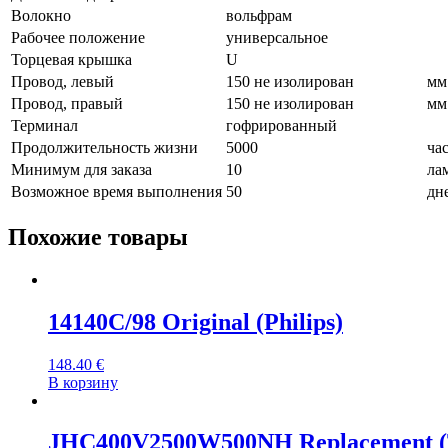
Волокно
вольфрам
Рабочее положение
универсальное
Торцевая крышка
U
Провод, левый
150 не изолирован
мм
Провод, правый
150 не изолирован
мм
Терминал
гофрированный
Продолжительность жизни
5000
ча
Минимум для заказа
10
ла
Возможное время выполнения
50
дн
Похожие товары
14140C/98 Original (Philips)
148.40
€
В корзину
JHC400V2500W500NH Replacement (T