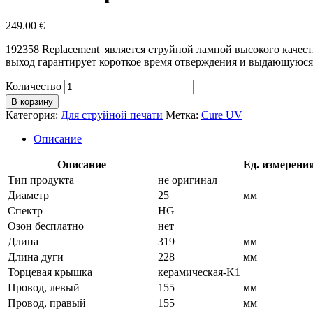
249.00
€
192358 Replacement является струйной лампой высокого каче
выход гарантирует короткое время отверждения и выдающуюся
Количество
В корзину
Категория:
Для струйной печати
Метка:
Cure UV
Описание
Описание
Ед. измерени
Тип продукта
не оригинал
Диаметр
25
мм
Спектр
HG
Озон бесплатно
нет
Длина
319
мм
Длина дуги
228
мм
Торцевая крышка
керамическая-K1
Провод, левый
155
мм
Провод, правый
155
мм