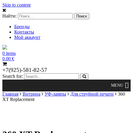
Skip to content
Найти:
Бренды
Контакты
Мой аккаунт
0 items
0.00
€
+7(925)-581-82-57
Search for:
Главная
Витрина
УФ-лампы
Для струйной печати
360
XT Replacement