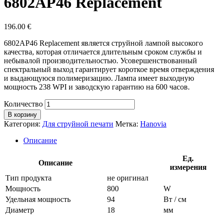
6802AP46 Replacement
196.00
€
6802AP46 Replacement является струйной лампой высокого
качества, которая отличается длительным сроком службы и
небывалой производительностью. Усовершенствованный
спектральный выход гарантирует короткое время отверждения
и выдающуюся полимеризацию. Лампа имеет выходную
мощность 238 WPI и заводскую гарантию на 600 часов.
Количество
В корзину
Категория:
Для струйной печати
Метка:
Hanovia
Описание
Ед.
Описание
измерения
Тип продукта
не оригинал
Мощность
800
W
Удельная мощность
94
Вт / см
Диаметр
18
мм