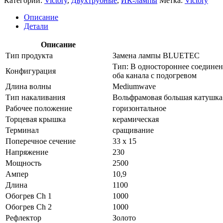
Категории:
Victory
,
Двухтрубные
,
ИК-лампы
Метка:
Victory
Описание
Детали
Описание
Тип продукта
Замена лампы BLUETEC
Тип: B одностороннее соедине
Конфигурация
оба канала с подогревом
Длина волны
Mediumwave
Тип накаливания
Вольфрамовая большая катушка
Рабочее положение
горизонтальное
Торцевая крышка
керамическая
Терминал
сращивание
Поперечное сечение
33 x 15
Напряжение
230
Мощность
2500
Ампер
10,9
Длина
1100
Обогрев Ch 1
1000
Обогрев Ch 2
1000
Рефлектор
Золото