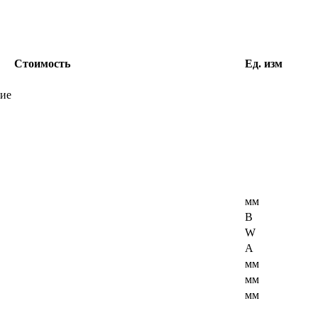
Стоимость
Ед. изм
ние
мм
В
W
A
мм
мм
мм