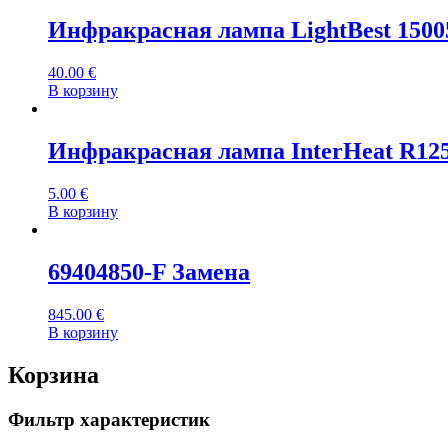
Инфракрасная лампа LightBest 150
40.00
€
В корзину
Инфракрасная лампа InterHeat R125
5.00
€
В корзину
69404850-F Замена
845.00
€
В корзину
Корзина
Фильтр характеристик