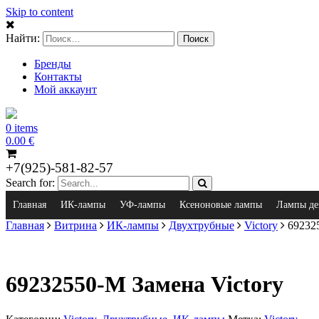
Skip to content
Найти:
Бренды
Контакты
Мой аккаунт
0 items
0.00
€
+7(925)-581-82-57
Search for:
Главная
ИК-лампы
УФ-лампы
Ксеноновые лампы
Лампы де
Главная
Витрина
ИК-лампы
Двухтрубные
Victory
692325
69232550-M Замена Victory