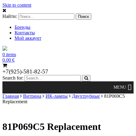
Skip to content
Найти:
Бренды
Контакты
Мой аккаунт
0 items
0.00
€
+7(925)-581-82-57
Search for:
Главная
Витрина
ИК-лампы
Двухтрубные
81P069C5
Replacement
81P069C5 Replacement