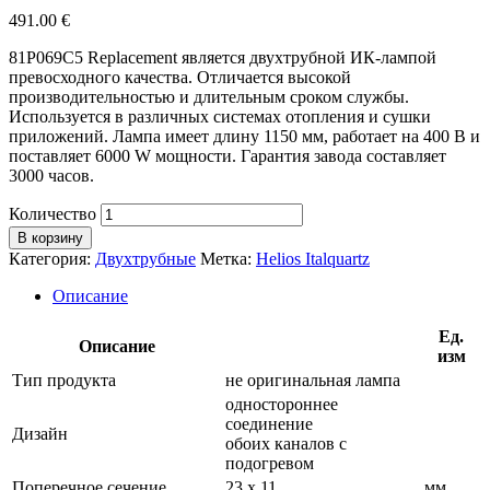
491.00
€
81P069C5 Replacement является двухтрубной ИК-лампой
превосходного качества. Отличается высокой
производительностью и длительным сроком службы.
Используется в различных системах отопления и сушки
приложений. Лампа имеет длину 1150 мм, работает на 400 В и
поставляет 6000 W мощности. Гарантия завода составляет
3000 часов.
Количество
В корзину
Категория:
Двухтрубные
Метка:
Helios Italquartz
Описание
Ед.
Описание
изм
Тип продукта
не оригинальная лампа
одностороннее
соединение
Дизайн
обоих каналов с
подогревом
Поперечное сечение
23 х 11
мм