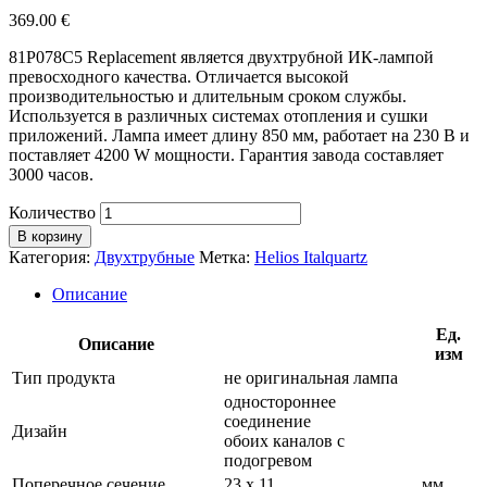
369.00
€
81P078C5 Replacement является двухтрубной ИК-лампой
превосходного качества. Отличается высокой
производительностью и длительным сроком службы.
Используется в различных системах отопления и сушки
приложений. Лампа имеет длину 850 мм, работает на 230 В и
поставляет 4200 W мощности. Гарантия завода составляет
3000 часов.
Количество
В корзину
Категория:
Двухтрубные
Метка:
Helios Italquartz
Описание
Ед.
Описание
изм
Тип продукта
не оригинальная лампа
одностороннее
соединение
Дизайн
обоих каналов с
подогревом
Поперечное сечение
23 х 11
мм