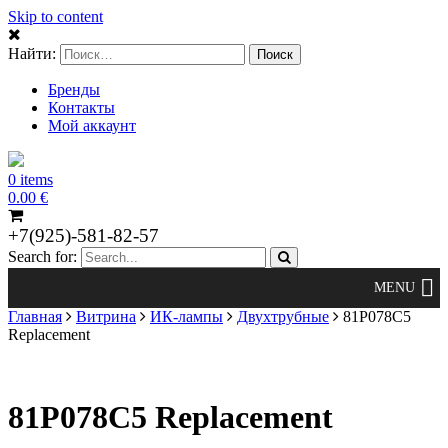
Skip to content
Найти:
Бренды
Контакты
Мой аккаунт
0 items
0.00
€
+7(925)-581-82-57
Search for:
Главная
Витрина
ИК-лампы
Двухтрубные
81P078C5
Replacement
81P078C5 Replacement