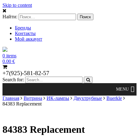
Skip to content
Найти:
Бренды
Контакты
Мой аккаунт
0 items
0.00
€
+7(925)-581-82-57
Search for:
Главная
Витрина
ИК-лампы
Двухтрубные
Buerkle
84383 Replacement
84383 Replacement