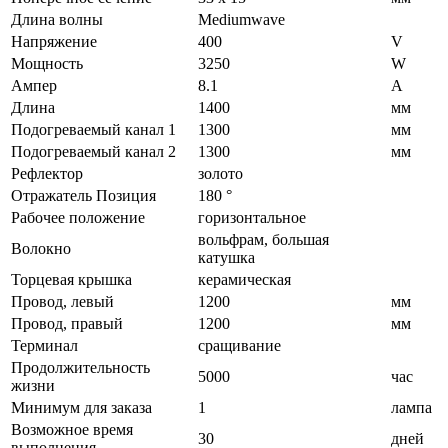
Длина волны
Mediumwave
Напряжение
400
V
Мощность
3250
W
Ампер
8.1
A
Длина
1400
мм
Подогреваемый канал 1
1300
мм
Подогреваемый канал 2
1300
мм
Рефлектор
золото
Отражатель Позиция
180 °
Рабочее положение
горизонтальное
вольфрам, большая
Волокно
катушка
Торцевая крышка
керамическая
Провод, левый
1200
мм
Провод, правый
1200
мм
Терминал
сращивание
Продолжительность
5000
час
жизни
Минимум для заказа
1
лампа
Возможное время
30
дней
выполнения