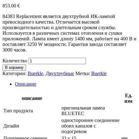
853.00
€
84383 Replacement является двухтрубной ИК-лампой
превосходного качества. Отличается высокой
производительностью и длительным сроком службы.
Используется в различных системах отопления и сушки
приложений. Лампа имеет длину 1400 мм, работает на 400 В и
поставляет 3250 W мощности. Гарантия завода составляет
3000 часов.
Количество
В корзину
Категории:
Buerkle
,
Двухтрубные
Метка:
Buerkle
Описание
Ед.
описание
изм
оригинальная лампа
Тип продукта
BLUETEC
одностороннее соединение
Дизайн
обоих каналов с
подогревом
Поперечное сечение
33 х 15
мм