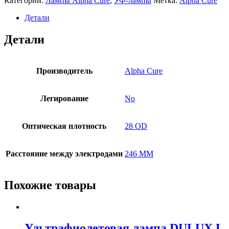
Категории:
Лампы Alpha Cure
,
УФ-лампы
Метка:
Alpha Cure
Детали
Детали
Производитель
Alpha Cure
Легирование
No
Оптическая плотность
28 OD
Расстояние между электродами
246 MM
Похожие товары
Ультрафиолетовая лампа DULUX L