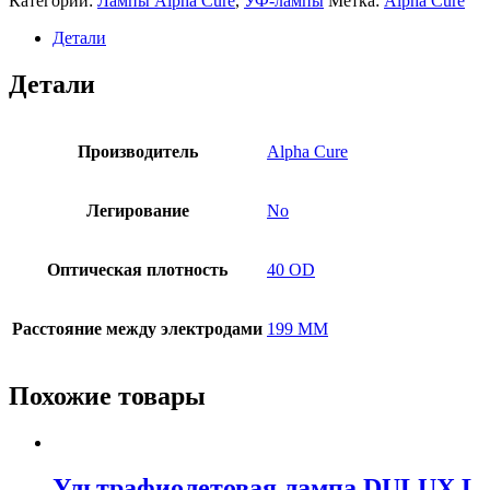
Категории:
Лампы Alpha Cure
,
УФ-лампы
Метка:
Alpha Cure
Детали
Детали
Производитель
Alpha Cure
Легирование
No
Оптическая плотность
40 OD
Расстояние между электродами
199 MM
Похожие товары
Ультрафиолетовая лампа DULUX L