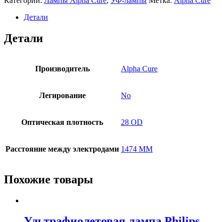
Категории:
Лампы Alpha Cure
,
УФ-лампы
Метка:
Alpha Cure
Детали
Детали
Производитель
Alpha Cure
Легирование
No
Оптическая плотность
28 OD
Расстояние между электродами
1474 MM
Похожие товары
Ультрафиолетовая лампа Philips