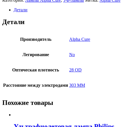
Категории:
Лампы Alpha Cure
,
УФ-лампы
Метка:
Alpha Cure
Детали
Детали
Производитель
Alpha Cure
Легирование
No
Оптическая плотность
28 OD
Расстояние между электродами
303 MM
Похожие товары
Ультрафиолетовая лампа Philips