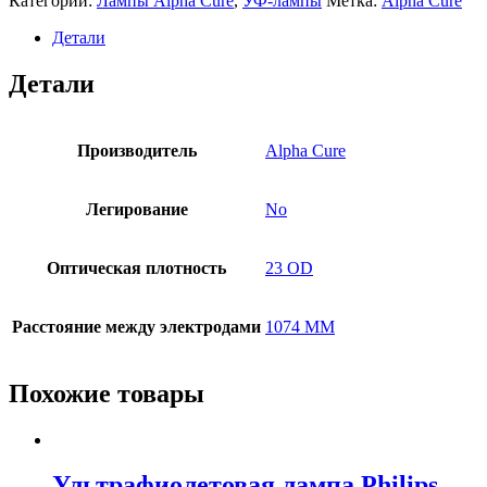
Категории:
Лампы Alpha Cure
,
УФ-лампы
Метка:
Alpha Cure
Детали
Детали
Производитель
Alpha Cure
Легирование
No
Оптическая плотность
23 OD
Расстояние между электродами
1074 MM
Похожие товары
Ультрафиолетовая лампа Philips