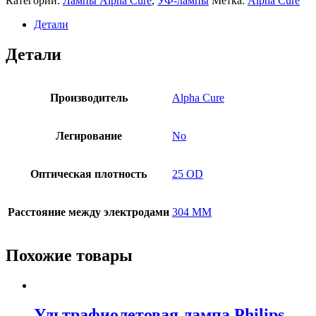
Категории:
Лампы Alpha Cure
,
УФ-лампы
Метка:
Alpha Cure
Детали
Детали
Производитель
Alpha Cure
Легирование
No
Оптическая плотность
25 OD
Расстояние между электродами
304 MM
Похожие товары
Ультрафиолетовая лампа Philips