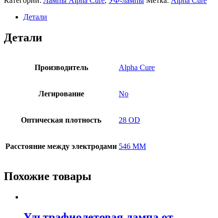
Категории:
Лампы Alpha Cure
,
УФ-лампы
Метка:
Alpha Cure
Детали
Детали
Производитель
Alpha Cure
Легирование
No
Оптическая плотность
28 OD
Расстояние между электродами
546 MM
Похожие товары
Ультрафиолетовая лампа от