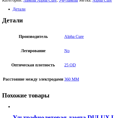
Категории:
Лампы Alpha Cure
,
УФ-лампы
Метка:
Alpha Cure
Детали
Детали
Производитель
Alpha Cure
Легирование
No
Оптическая плотность
25 OD
Расстояние между электродами
360 MM
Похожие товары
Ультрафиолетовая лампа DULUX L