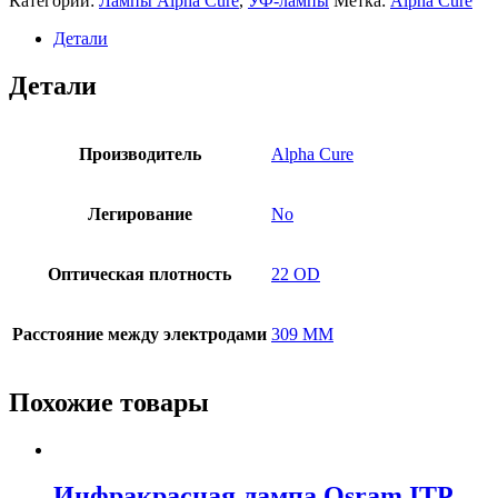
Категории:
Лампы Alpha Cure
,
УФ-лампы
Метка:
Alpha Cure
Детали
Детали
Производитель
Alpha Cure
Легирование
No
Оптическая плотность
22 OD
Расстояние между электродами
309 MM
Похожие товары
Инфракрасная лампа Osram ITP