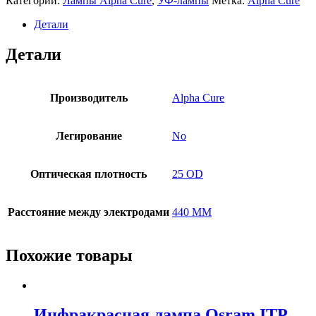
Категории:
Лампы Alpha Cure
,
УФ-лампы
Метка:
Alpha Cure
Детали
Детали
Производитель
Alpha Cure
Легирование
No
Оптическая плотность
25 OD
Расстояние между электродами
440 MM
Похожие товары
Инфракрасная лампа Osram ITP