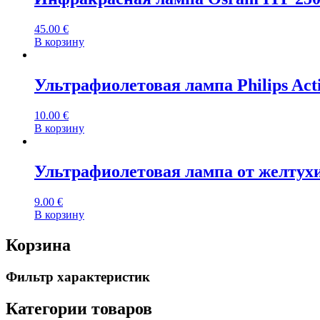
45.00
€
В корзину
Ультрафиолетовая лампа Philips Ac
10.00
€
В корзину
Ультрафиолетовая лампа от желту
9.00
€
В корзину
Корзина
Фильтр характеристик
Категории товаров