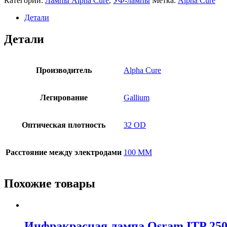
Категории:
Лампы Alpha Cure
,
УФ-лампы
Метка:
Alpha Cure
Детали
Детали
Производитель
Alpha Cure
Легирование
Gallium
Оптическая плотность
32 OD
Расстояние между электродами
100 MM
Похожие товары
Инфракрасная лампа Osram ITP 250