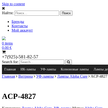
Skip to content
Найти:
Бренды
Контакты
Мой аккаунт
0 items
0.00
€
+7(925)-581-82-57
Search for:
Главная
ИК-лампы
УФ-лампы
Ксеноновые лампы
Лампы де
Главная
Витрина
УФ-лампы
Лампы Alpha Cure
ACP-4827
ACP-4827