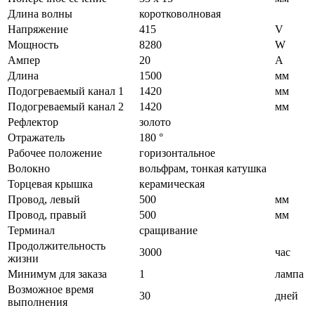
Длина волны
коротковолновая
Напряжение
415
V
Мощность
8280
W
Ампер
20
A
Длина
1500
мм
Подогреваемый канал 1
1420
мм
Подогреваемый канал 2
1420
мм
Рефлектор
золото
Отражатель
180 °
Рабочее положение
горизонтальное
Волокно
вольфрам, тонкая катушка
Торцевая крышка
керамическая
Провод, левый
500
мм
Провод, правый
500
мм
Терминал
сращивание
Продолжительность
3000
час
жизни
Минимум для заказа
1
лампа
Возможное время
30
дней
выполнения