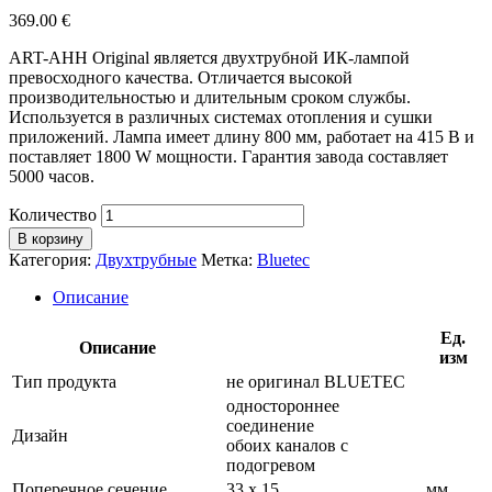
369.00
€
ART-AHH Original является двухтрубной ИК-лампой
превосходного качества. Отличается высокой
производительностью и длительным сроком службы.
Используется в различных системах отопления и сушки
приложений. Лампа имеет длину 800 мм, работает на 415 В и
поставляет 1800 W мощности. Гарантия завода составляет
5000 часов.
Количество
В корзину
Категория:
Двухтрубные
Метка:
Bluetec
Описание
Ед.
Описание
изм
Тип продукта
не оригинал BLUETEC
одностороннее
соединение
Дизайн
обоих каналов с
подогревом
Поперечное сечение
33 х 15
мм