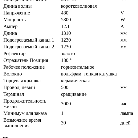
Длина волны
коротковолновая
Напряжение
480
V
Мощность
5800
W
Ампер
12.1
A
Длина
1310
мм
Подогреваемый канал 1
1230
мм
Подогреваемый канал 2
1230
мм
Рефлектор
золото
Отражатель Позиция
180 °
Рабочее положение
горизонтальное
Волокно
вольфрам, тонкая катушка
Торцевая крышка
керамическая
Провод, левый
500
мм
Терминал
сращивание
Продолжительность
3000
час
жизни
Минимум для заказа
1
лампа
Возможное время
30
дней
выполнения