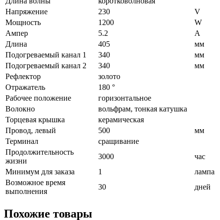
Длина волны
коротковолновая
Напряжение
230
V
Мощность
1200
W
Ампер
5.2
A
Длина
405
мм
Подогреваемый канал 1
340
мм
Подогреваемый канал 2
340
мм
Рефлектор
золото
Отражатель
180 °
Рабочее положение
горизонтальное
Волокно
вольфрам, тонкая катушка
Торцевая крышка
керамическая
Провод, левый
500
мм
Терминал
сращивание
Продолжительность
3000
час
жизни
Минимум для заказа
1
лампа
Возможное время
30
дней
выполнения
Похожие товары