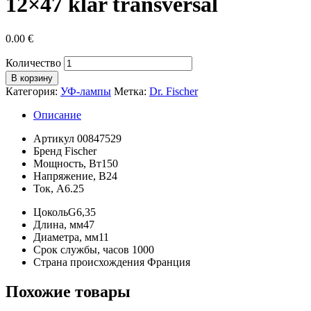
12×47 klar transversal
0.00
€
Количество
В корзину
Категория:
УФ-лампы
Метка:
Dr. Fischer
Описание
Артикул
00847529
Бренд
Fischer
Мощность, Вт
150
Напряжение, В
24
Ток, А
6.25
Цоколь
G6,35
Длина, мм
47
Диаметра, мм
11
Срок службы, часов
1000
Страна происхождения
Франция
Похожие товары