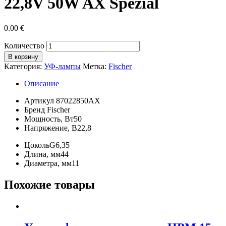
22,8V 50W AX Spezial
0.00
€
Количество
В корзину
Категория:
УФ-лампы
Метка:
Fischer
Описание
Артикул
87022850АХ
Бренд
Fischer
Мощность, Вт
50
Напряжение, В
22,8
Цоколь
G6,35
Длина, мм
44
Диаметра, мм
11
Похожие товары