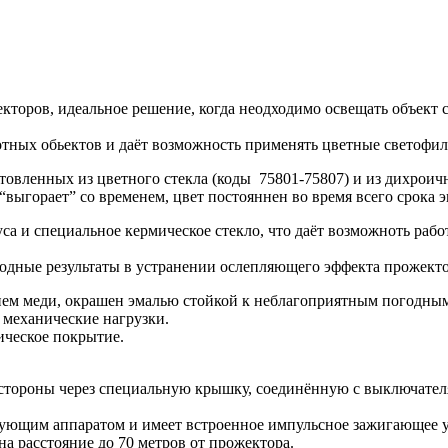
ов, идеальное решение, когда неодходимо освещать объект с 
сотных обьектов и даёт возможность применять цветные свет
енных из цветного стекла (коды 75801-75807) и из дихроично
выгорает” со временем, цвет постояннен во время всего срока 
а и специальное кермическое стекло, что даёт возможноть рабо
одные результаты в устранении ослепляющего эффекта прожекто
ием меди, окрашен эмалью стойкой к неблагоприятным погодным
 механические нагрузки.
ическое покрытие.
й стороны через специальную крышку, соединённую с выключат
ующим аппаратом и имеет встроенное импульсное зажигающее у
а расстояние до 70 метров от прожектора.