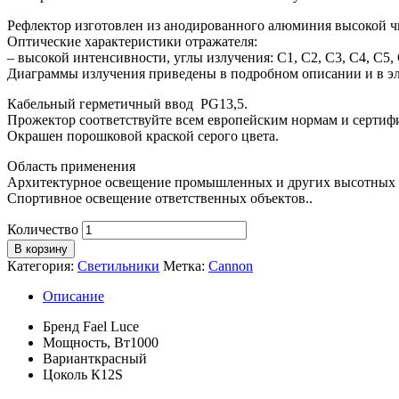
Рефлектор изготовлен из анодированного алюминия высокой ч
Оптические характеристики отражателя:
– высокой интенсивности, углы излучения: C1, C2, C3, C4, C5, 
Диаграммы излучения приведены в подробном описании и в эл
Кабельный герметичный ввод PG13,5.
Прожектор соответствуйте всем европейским нормам и сертиф
Окрашен порошковой краской серого цвета.
Область применения
Архитектурное освещение промышленных и других высотных объ
Спортивное освещение ответственных объектов..
Количество
В корзину
Категория:
Светильники
Метка:
Cannon
Описание
Бренд
Fael Luce
Мощность, Вт
1000
Вариант
красный
Цоколь
К12S