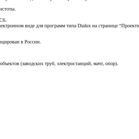
истоты.
С6.
ектронном виде для программ типа Dialux на странице “Проект
ицирован в России.
ектов (заводских труб, электростанций, мачт, опор).