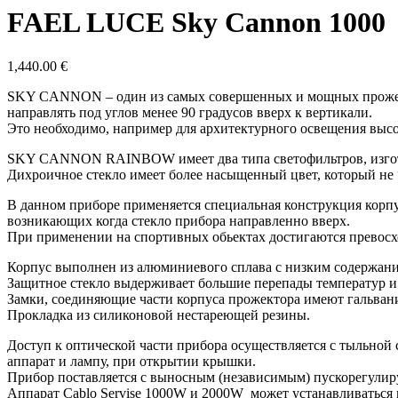
FAEL LUCE Sky Cannon 1000
1,440.00
€
SKY CANNON – один из самых совершенных и мощных прожектор
направлять под углов менее 90 градусов вверх к вертикали.
Это необходимо, например для архитектурного освещения вы
SKY CANNON RAINBOW имеет два типа светофильтров, изготовл
Дихроичное стекло имеет более насыщенный цвет, который не “
В данном приборе применяется специальная конструкция корпус
возникающих когда стекло прибора направленно вверх.
При применении на спортивных обьектах достигаются превосх
Корпус выполнен из алюминиевого сплава с низким содержан
Защитное стекло выдерживает большие перепады температур и
Замки, соединяющие части корпуса прожектора имеют гальван
Прокладка из силиконовой нестареющей резины.
Доступ к оптической части прибора осуществляется с тыльно
аппарат и лампу, при открытии крышки.
Прибор поставляется с выносным (независимым) пускорегулир
Аппарат Cablo Servise 1000W и 2000W может устанавливаться н