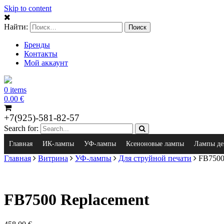
Skip to content
Найти:
Бренды
Контакты
Мой аккаунт
0 items
0.00
€
+7(925)-581-82-57
Search for:
Главная
ИК-лампы
УФ-лампы
Ксеноновые лампы
Лампы де
Главная
Витрина
УФ-лампы
Для струйной печати
FB7500
FB7500 Replacement