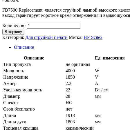
458.00
€
FB7500 Replacement является струйной лампой высокого каче
выход гарантирует короткое время отверждения и выдающуюся
Количество
В корзину
Категория:
Для струйной печати
Метка:
HP-Scitex
Описание
Описание
Ед. измерения
Тип продукта
не оригинал
Мощность
4000
W
Напряжение
1850
V
Ампер
2.2
A
Удельная мощность
22
Вт / см
Диаметр
28
мм
Спектр
HG
Озон бесплатно
нет
Длина
1913
мм
Длина дуги
1803
мм
Торцевая крышка
керамический