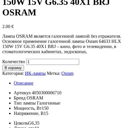
150W 15V G6.35 40X1 BRJ
OSRAM
2.00
€
Лампа OSRAM является галогенной лампой без отражателя.
Основное применение галогенной лампы Osram 64633 HLX
150W 15V G6.35 40X1 BRJ – кино, фото и телевидении, в
стоматологических кабинетах, эндоскопах,
Количество
В корзину
Категория:
ИК-лампы
Метка:
Osram
Описание
Артикул
4050300006710
Бренд
OSRAM
Тип лампы
Галогенные
Мощность, Вт
150
Напряжение, В
15
Цоколь
G6,35