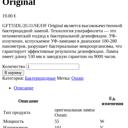
Original
19.00
€
GFT55DL/2G11/SE/OF Original является высококачественной
бактерицидной лампой. Технология ультрафиолета — это
нехимический подход к бактериальной дезинфекции. УФ-
излучение, испускаемое УФ-лампами в диапазоне 100-280
нанометров, разрушает бактериальные микроорганизмы, что
гарантирует эффективные результаты дезинфекции. Лампа
имеет длину 530 мм и заводскую гарантию на 9000 часов.
Количество
В корзину
Категория:
Бактерицидные
Метка:
Osram
Описание
Ед.
Описание
изменения
оригинальная лампа
Тип продукта
Osram
Мощность
55
W
Напряжение
101
V