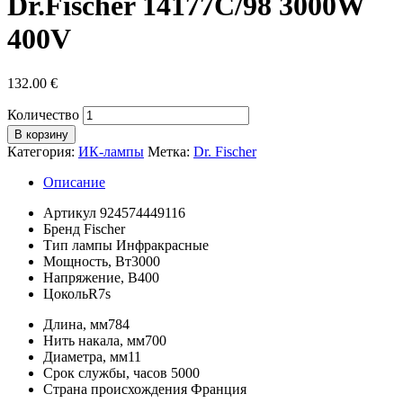
Dr.Fischer 14177C/98 3000W
400V
132.00
€
Количество
В корзину
Категория:
ИК-лампы
Метка:
Dr. Fischer
Описание
Артикул
924574449116
Бренд
Fischer
Тип лампы
Инфракрасные
Мощность, Вт
3000
Напряжение, В
400
Цоколь
R7s
Длина, мм
784
Нить накала, мм
700
Диаметра, мм
11
Срок службы, часов
5000
Страна происхождения
Франция