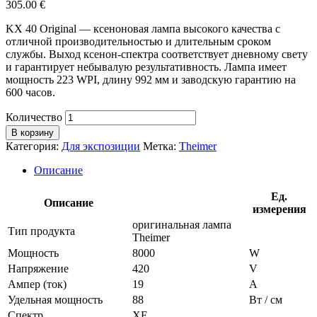
305.00
€
KX 40 Original — ксеноновая лампа высокого качества с
отличной производительностью и длительным сроком
службы. Выход ксенон-спектра соответствует дневному свету
и гарантирует небывалую результативность. Лампа имеет
мощность 223 WPI, длину 992 мм и заводскую гарантию на
600 часов.
Количество
В корзину
Категория:
Для экспозиции
Метка:
Theimer
Описание
Ед.
Описание
измерения
оригинальная лампа
Тип продукта
Theimer
Мощность
8000
W
Напряжение
420
V
Ампер (ток)
19
A
Удельная мощность
88
Вт / см
Спектр
ХЕ