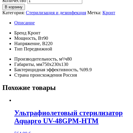
Количество
В корзину
Категория:
Стерилизация и дезинфекция
Метка:
Кронт
Описание
Бренд
Кронт
Мощность, Вт
90
Напряжение, В
220
Тип
Передвижной
Производительность, м³/ч
80
Габариты, мм
750х230х130
Бактерицидная эффективность, %
99.9
Страна происхождения
Россия
Похожие товары
Ультрафиолетовый стерилизатор
Aquapro UV-48GPM-HTM