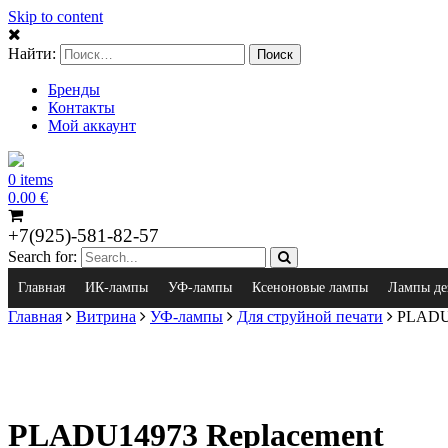
Skip to content
Найти:
Бренды
Контакты
Мой аккаунт
0 items
0.00
€
+7(925)-581-82-57
Search for:
Главная
ИК-лампы
УФ-лампы
Ксеноновые лампы
Лампы де
Главная
Витрина
УФ-лампы
Для струйной печати
PLADU1
PLADU14973 Replacement