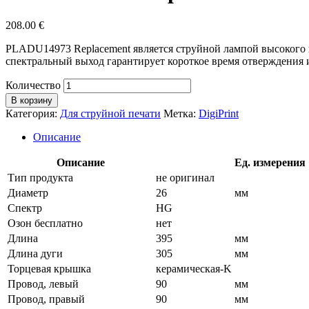
208.00
€
PLADU14973 Replacement является струйной лампой высокого 
спектральный выход гарантирует короткое время отверждения
Количество
В корзину
Категория:
Для струйной печати
Метка:
DigiPrint
Описание
Описание
Ед. измерения
Тип продукта
не оригинал
Диаметр
26
мм
Спектр
HG
Озон бесплатно
нет
Длина
395
мм
Длина дуги
305
мм
Торцевая крышка
керамическая-K
Провод, левый
90
мм
Провод, правый
90
мм