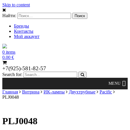
Skip to content
Найти:
Бренды
Контакты
Мой аккаунт
0 items
0.00
€
+7(925)-581-82-57
Search for:
Главная
Витрина
ИК-лампы
Двухтрубные
Pacific
PLJ0048
PLJ0048