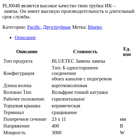
PLJ0048 является высокое качество твин трубки ИК –
лампы. Он имеет высокую производительность и длительный
срок службы.
Категории:
Pacific
,
Двухтрубные
Метка:
Bluetec
Описание
Ед.
Описание
Стоимость
изм
Тип продукта
BLUETEC Замена лампы
Тип: Б одностороннее
Конфигурация
соединение
обоих каналов с подогревом
Длина волны
коротковолновая
Волокно Тип
Вольфрам тонкой катушки
Рабочее положение
горизонтальное
Торцевая крышка
керамическая
Терминал
сращивание
Поперечное сечение
23 х 11
мм
Напряжение
400
В
Мощность
3000
W