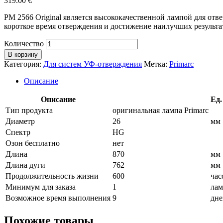
319.00
€
PM 2566 Original является высококачественной лампой для о
короткое время отверждения и достижение наилучших результа
Количество
В корзину
Категория:
Для систем УФ-отверждения
Метка:
Primarc
Описание
Описание
Ед.
Тип продукта
оригинальная лампа Primarc
Диаметр
26
мм
Спектр
HG
Озон бесплатно
нет
Длина
870
мм
Длина дуги
762
мм
Продолжительность жизни
600
час
Минимум для заказа
1
лам
Возможное время выполнения
9
дне
Похожие товары