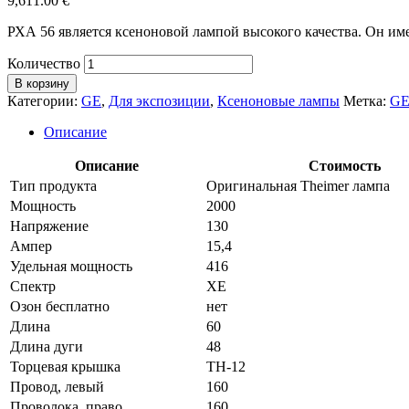
9,611.00
€
РХА 56 является ксеноновой лампой высокого качества. Он им
Количество
В корзину
Категории:
GE
,
Для экспозиции
,
Ксеноновые лампы
Метка:
G
Описание
Описание
Стоимость
Тип продукта
Оригинальная Theimer лампа
Мощность
2000
Напряжение
130
Ампер
15,4
Удельная мощность
416
Спектр
XE
Озон бесплатно
нет
Длина
60
Длина дуги
48
Торцевая крышка
TH-12
Провод, левый
160
Проволока, право
160