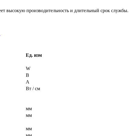
еет высокую производительность и длительный срок службы.
E
Ед. изм
W
В
A
Вт / см
мм
мм
мм
мм