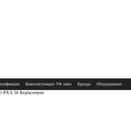
зинфекции
Комплектующие УФ ламп
Бренды
Оборудование
PXA 56 Replacement