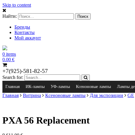
Skip to content
Найти:
Бренды
Контакты
Мой аккаунт
0 items
0.00
€
+7(925)-581-82-57
Search for:
Главная
ИК-лампы
УФ-лампы
Ксеноновые лампы
Лампы де
Главная
Витрина
Ксеноновые лампы
Для экспозиции
GE
PXA 56 Replacement