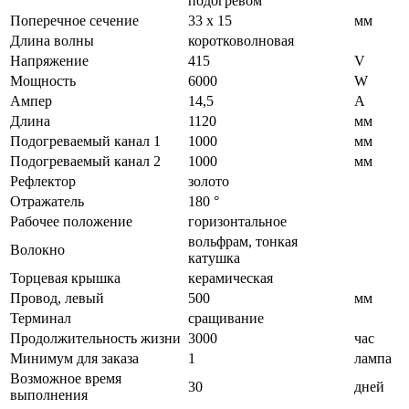
подогревом
Поперечное сечение
33 х 15
мм
Длина волны
коротковолновая
Напряжение
415
V
Мощность
6000
W
Ампер
14,5
A
Длина
1120
мм
Подогреваемый канал 1
1000
мм
Подогреваемый канал 2
1000
мм
Рефлектор
золото
Отражатель
180 °
Рабочее положение
горизонтальное
вольфрам, тонкая
Волокно
катушка
Торцевая крышка
керамическая
Провод, левый
500
мм
Терминал
сращивание
Продолжительность жизни
3000
час
Минимум для заказа
1
лампа
Возможное время
30
дней
выполнения