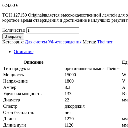
624.00
€
TQH 127150 Originalявляется высококачественной лампой для
короткое время отверждения и достижение наилучших результа
Количество
В корзину
Категория:
Для систем УФ-отверждения
Метка:
Theimer
Описание
Описание
Ед
Тип продукта
оригинальная лампа Theimer
Мощность
15000
W
Напряжение
1800
V
Ампер
8.3
A
Удельная мощность
133
Вт 
Диаметр
22
мм
Спектр
джорджия
Озон бесплатно
нет
Длина
1270
мм
Длина дуги
1120
мм