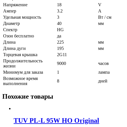
Напряжение
18
V
Ампер
3.2
A
Удельная мощность
3
Вт / см
Диаметр
40
мм
Спектр
HG
Озон бесплатно
да
Длина
225
мм
Длина дуги
195
мм
Торцевая крышка
2G11
Продолжительность
9000
часов
жизни
Минимум для заказа
1
лампа
Возможное время
8
дней
выполнения
Похожие товары
TUV PL-L 95W HO Original