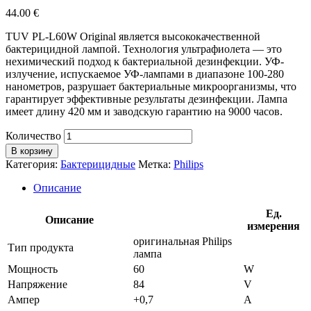
44.00
€
TUV PL-L60W Original является высококачественной
бактерицидной лампой. Технология ультрафиолета — это
нехимический подход к бактериальной дезинфекции. УФ-
излучение, испускаемое УФ-лампами в диапазоне 100-280
нанометров, разрушает бактериальные микроорганизмы, что
гарантирует эффективные результаты дезинфекции. Лампа
имеет длину 420 мм и заводскую гарантию на 9000 часов.
Количество
В корзину
Категория:
Бактерицидные
Метка:
Philips
Описание
Ед.
Описание
измерения
оригинальная Philips
Тип продукта
лампа
Мощность
60
W
Напряжение
84
V
Ампер
+0,7
A