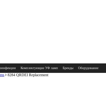
зинфекции
Комплектующие УФ ламп
Бренды
Оборудование
ems
8284 QRDEI Replacement