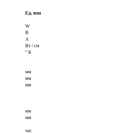
Ед. изм
W
В
A
Вт / см
° К
мм
мм
мм
мм
мм
час