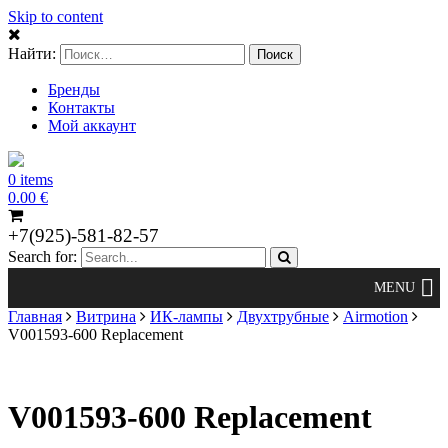
Skip to content
Найти:
Бренды
Контакты
Мой аккаунт
0 items
0.00
€
+7(925)-581-82-57
Search for:
Главная
Витрина
ИК-лампы
Двухтрубные
Airmotion
V001593-600 Replacement
V001593-600 Replacement