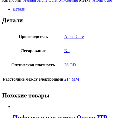
Категории:
Лампы Alpha Cure
,
УФ-лампы
Метка:
Alpha Cure
Детали
Детали
Производитель
Alpha Cure
Легирование
No
Оптическая плотность
26 OD
Расстояние между электродами
214 MM
Похожие товары
Инфракрасная лампа Osram ITP