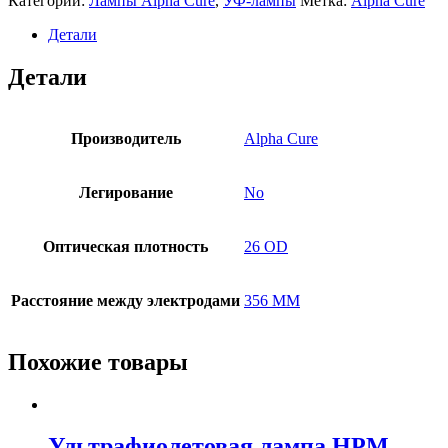
Категории:
Лампы Alpha Cure
,
УФ-лампы
Метка:
Alpha Cure
Детали
Детали
Производитель
Alpha Cure
Легирование
No
Оптическая плотность
26 OD
Расстояние между электродами
356 MM
Похожие товары
Ультрафиолетовая лампа HPM