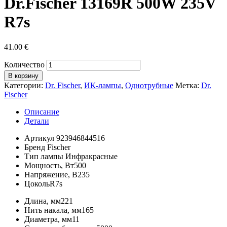
Dr.Fischer 13169R 500W 235V
R7s
41.00
€
Количество
В корзину
Категории:
Dr. Fischer
,
ИК-лампы
,
Однотрубные
Метка:
Dr.
Fischer
Описание
Детали
Артикул
923946844516
Бренд
Fischer
Тип лампы
Инфракрасные
Мощность, Вт
500
Напряжение, В
235
Цоколь
R7s
Длина, мм
221
Нить накала, мм
165
Диаметра, мм
11