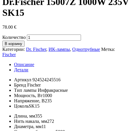
Dr.Fischer 15007Z 1000W 235V
SK15
78.00
€
Количество
В корзину
Категории:
Dr. Fischer
,
ИК-лампы
,
Однотрубные
Метка:
Fischer
Описание
Детали
Артикул
924524245516
Бренд
Fischer
Тип лампы
Инфракрасные
Мощность, Вт
1000
Напряжение, В
235
Цоколь
SK15
Длина, мм
355
Нить накала, мм
272
Диаметра, мм
11