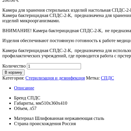
206.00
€
Камера для хранения стерильных изделий настольная СПДС-2-
Камера бактерицидная СПДС-2-К, предназначена для хранени
изделий микроорганизмами.
ВНИМАНИЕ! Камера бактерицидная СПДС-2-К, не предназначе
Изделия обеспечивают постоянную готовность к работе медицин
Камера бактерицидная СПДС-2-К, предназначена для использо
профилактических учреждений, где проводится работа с прс
Количество
В корзину
Категория:
Стерилизация и дезинфекция
Метка:
СПДС
Описание
Бренд
СПДС
Габариты, мм
510х360х410
Объем, л
57
Материал
Шлифованная нержавеющая сталь
Страна происхождения
Россия