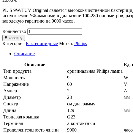
20.00
€
PL-S 9W/TUV Original является высококачественной бактерици
испускаемое УФ-лампами в диапазоне 100-280 нанометров, раз
заводскую гарантию на 9000 часов.
Количество
В корзину
Категория:
Бактерицидные
Метка:
Philips
Описание
Описание
Ед.
Тип продукта
оригинальная Philips лампа
Мощность
9
W
Напряжение
60
V
Ампер
2
A
Диаметр
28
мм
Спектр
см диаграмму
Длина
129
мм
Торцевая крышка
G23
Терминал
2-контактный
Продолжительность жизни
9000
часо