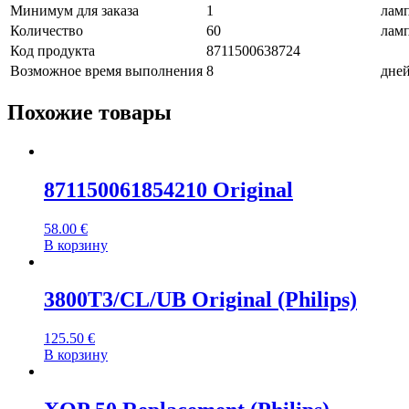
Минимум для заказа
1
лам
Количество
60
лам
Код продукта
8711500638724
Возможное время выполнения
8
дне
Похожие товары
871150061854210 Original
58.00
€
В корзину
3800T3/CL/UB Original (Philips)
125.50
€
В корзину