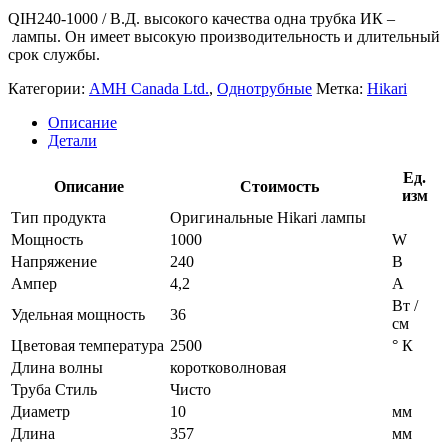
QIH240-1000 / В.Д. высокого качества одна трубка ИК –
лампы.
Он имеет высокую производительность и длительный
срок службы.
Категории:
AMH Canada Ltd.
,
Однотрубные
Метка:
Hikari
Описание
Детали
Ед.
Описание
Стоимость
изм
Тип продукта
Оригинальные Hikari лампы
Мощность
1000
W
Напряжение
240
В
Ампер
4,2
A
Вт /
Удельная мощность
36
см
Цветовая температура
2500
° К
Длина волны
коротковолновая
Труба Стиль
Чисто
Диаметр
10
мм
Длина
357
мм